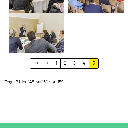
<<
<
1
2
3
4
5
Zeige Bilder 145 bis 159 von 159