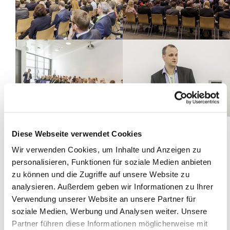
Diese Webseite verwendet Cookies
<<
<
1
2
3
4
5
6
7
8
9
10
Wir verwenden Cookies, um Inhalte und Anzeigen zu
11
12
13
14
15
16
>
>>
personalisieren, Funktionen für soziale Medien anbieten
zu können und die Zugriffe auf unsere Website zu
analysieren. Außerdem geben wir Informationen zu Ihrer
Zeige Bilder 61 bis 70 von 159
Verwendung unserer Website an unsere Partner für
soziale Medien, Werbung und Analysen weiter. Unsere
Partner führen diese Informationen möglicherweise mit