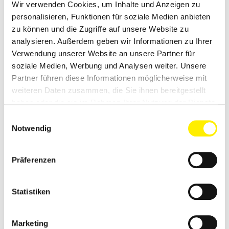
Wir verwenden Cookies, um Inhalte und Anzeigen zu
personalisieren, Funktionen für soziale Medien anbieten
zu können und die Zugriffe auf unsere Website zu
Das Palais befindet sich im Hof I. Das Gelände kann von der
analysieren. Außerdem geben wir Informationen zu Ihrer
Knaackstraße, der Schönhauser Allee oder der Sredzkistraße
Verwendung unserer Website an unsere Partner für
betreten werden.
soziale Medien, Werbung und Analysen weiter. Unsere
Partner führen diese Informationen möglicherweise mit
weiteren Daten zusammen, die Sie ihnen bereitgestellt
haben oder die sie im Rahmen Ihrer Nutzung der Dienste
gesammelt haben.
Einwilligungsauswahl
Notwendig
Präferenzen
Statistiken
Marketing