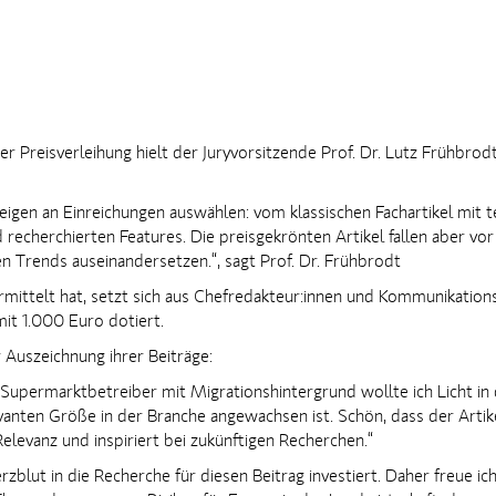
der Preisverleihung hielt der Juryvorsitzende Prof. Dr. Lutz Frühb
eigen an Einreichungen auswählen: vom klassischen Fachartikel mit t
recherchierten Features. Die preisgekrönten Artikel fallen aber vor a
hen Trends auseinandersetzen.“, sagt Prof. Dr. Frühbrodt
 ermittelt hat, setzt sich aus Chefredakteur:innen und Kommunikatio
it 1.000 Euro dotiert.
r Auszeichnung ihrer Beiträge:
upermarktbetreiber mit Migrationshintergrund wollte ich Licht in 
anten Größe in der Branche angewachsen ist. Schön, dass der Artik
levanz und inspiriert bei zukünftigen Recherchen.“
erzblut in die Recherche für diesen Beitrag investiert. Daher freue i