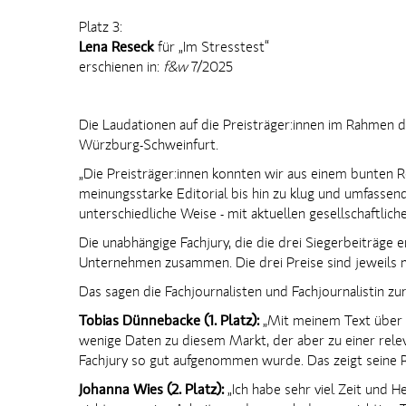
Platz 3:
Lena Reseck
für „Im Stresstest“
erschienen in:
f&w
7/2025
Die Laudationen auf die Preisträger:innen im Rahmen 
Würzburg-Schweinfurt.
„Die Preisträger:innen konnten wir aus einem bunten R
meinungsstarke Editorial bis hin zu klug und umfassend 
unterschiedliche Weise - mit aktuellen gesellschaftlic
Die unabhängige Fachjury, die die drei Siegerbeiträge
Unternehmen zusammen. Die drei Preise sind jeweils m
Das sagen die Fachjournalisten und Fachjournalistin zu
Tobias Dünnebacke (1. Platz):
„Mit meinem Text über S
wenige Daten zu diesem Markt, der aber zu einer relev
Fachjury so gut aufgenommen wurde. Das zeigt seine Re
Johanna Wies (2. Platz):
„Ich habe sehr viel Zeit und H