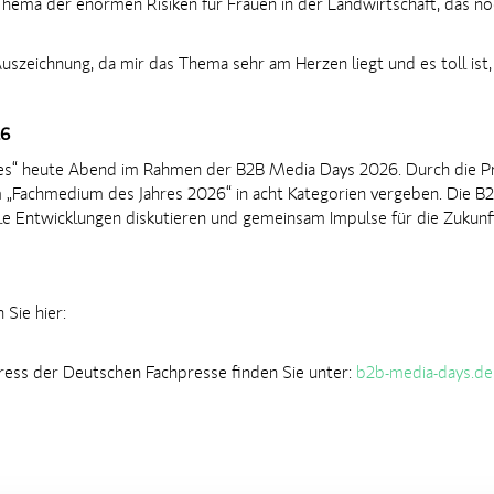
Thema der enormen Risiken für Frauen in der Landwirtschaft, das no
 Auszeichnung, da mir das Thema sehr am Herzen liegt und es toll ist
26
res“ heute Abend im Rahmen der B2B Media Days 2026. Durch die P
„Fachmedium des Jahres 2026“ in acht Kategorien vergeben. Die B2B
le Entwicklungen diskutieren und gemeinsam Impulse für die Zukun
 Sie hier:
ess der Deutschen Fachpresse finden Sie unter:
b2b-media-days.de