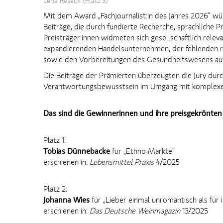
Lena Reseck (Platz 3)
Mit dem Award „Fachjournalist:in des Jahres 2026“ wü
Beiträge, die durch fundierte Recherche, sprachliche P
Preisträger:innen widmeten sich gesellschaftlich re
expandierenden Handelsunternehmen, der fehlenden rec
sowie den Vorbereitungen des Gesundheitswesens auf 
Die Beiträge der Prämierten überzeugten die Jury durch
Verantwortungsbewusstsein im Umgang mit komplex
Das sind die Gewinnerinnen und ihre preisgekrönten
Platz 1:
Tobias Dünnebacke
für „Ethno-Märkte“
erschienen in:
Lebensmittel Praxis
4/2025
Platz 2:
Johanna Wies
für „Lieber einmal unromantisch als für
erschienen in:
Das Deutsche Weinmagazin
13/2025