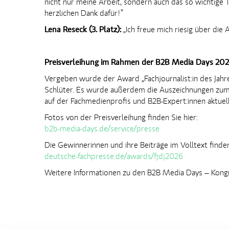
nicht nur meine Arbeit, sondern auch das so wichtige 
herzlichen Dank dafür!“
Lena Reseck (3. Platz):
„Ich freue mich riesig über die
Preisverleihung im Rahmen der B2B Media Days 20
Vergeben wurde der Award „Fachjournalist:in des Jah
Schlüter. Es wurde außerdem die Auszeichnungen zum 
auf der Fachmedienprofis und B2B-Expert:innen aktuel
Fotos von der Preisverleihung finden Sie hier:
b2b-media-days.de/service/presse
Die Gewinnerinnen und ihre Beiträge im Volltext finden
deutsche-fachpresse.de/awards/fjdj2026
Weitere Informationen zu den B2B Media Days – Kongr