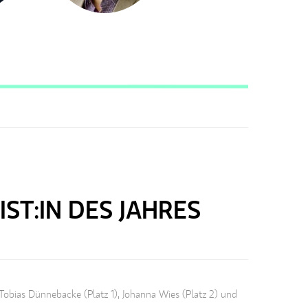
ST:IN DES JAHRES
obias Dünnebacke (Platz 1), Johanna Wies (Platz 2) und