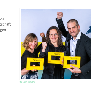
e
 zu
tschaft
ngen.
© Ole Bader