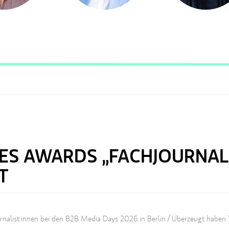
ES AWARDS „FACHJOURNALI
T
nalist:innen bei den B2B Media Days 2026 in Berlin / Überzeugt haben T