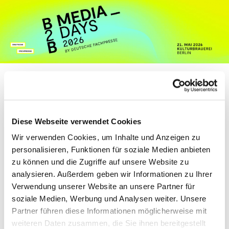
Toggl
navig
Diese Webseite verwendet Cookies
JULIUS JASSO
Wir verwenden Cookies, um Inhalte und Anzeigen zu
personalisieren, Funktionen für soziale Medien anbieten
zu können und die Zugriffe auf unsere Website zu
Julius Jasso ist
analysieren. Außerdem geben wir Informationen zu Ihrer
Founder & CEO
Verwendung unserer Website an unsere Partner für
von Policylead,
soziale Medien, Werbung und Analysen weiter. Unsere
dem 360-Grad-
Partner führen diese Informationen möglicherweise mit
Tool für
weiteren Daten zusammen, die Sie ihnen bereitgestellt
Politikmonitoring,