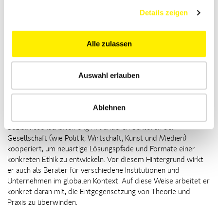
NEW INSTITUTE und hat dort maßgeblich die
Details zeigen
Programmarchitektur und ein transsektorales Fellowship-
Programm ausgebaut.
Neben seiner akademischen Lehr- und Forschungstätigkeit als
Alle zulassen
Universitätsprofessor liebt er es, Philosophie für alle
verständlich zu machen und ihre gesellschaftliche Relevanz
auch in unseren unruhigen Zeiten zu stärken. Deswegen setzt
Auswahl erlauben
er sich mit dem internationalen Projekt einer Neuen
Aufklärung, an dem gemeinsam mit vielen Denkern aus allen
Kontinenten zusammenarbeitet, auch dafür ein, dass die
Ablehnen
Philosophie gemeinsam mit den Geistes- und
Sozialwissenschaften eng mit anderen Sektoren der
Gesellschaft (wie Politik, Wirtschaft, Kunst und Medien)
kooperiert, um neuartige Lösungspfade und Formate einer
konkreten Ethik zu entwickeln. Vor diesem Hintergrund wirkt
er auch als Berater für verschiedene Institutionen und
Unternehmen im globalen Kontext. Auf diese Weise arbeitet er
konkret daran mit, die Entgegensetzung von Theorie und
Praxis zu überwinden.