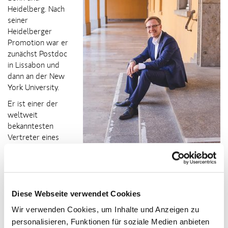
Heidelberg. Nach
seiner
Heidelberger
Promotion war er
zunächst Postdoc
in Lissabon und
dann an der New
York University.
Er ist einer der
weltweit
bekanntesten
Vertreter eines
Neuen Realismus
in der Philosophie,
was ein wesentlicher Baustein seines Projekts einer Neuen
Aufklärung ist. Mit nur 29 Jahren wurde er zum jüngsten
Diese Webseite verwendet Cookies
Philosophieprofessor Deutschlands berufen, nachdem er
bereits mit 27 Jahren einen Ruf auf eine Tenure-Track Professur
Wir verwenden Cookies, um Inhalte und Anzeigen zu
an der New School for Social Research in New York
personalisieren, Funktionen für soziale Medien anbieten
angenommen hatte.