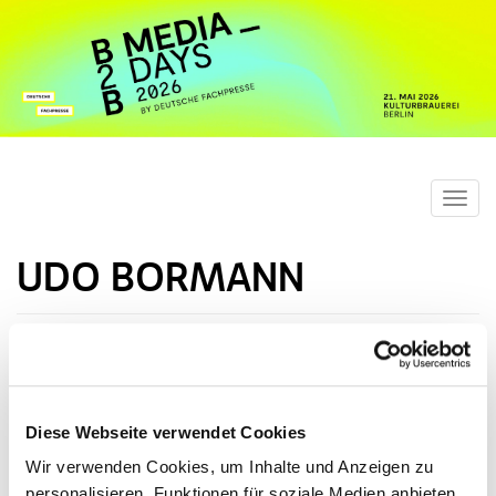
Toggl
navig
UDO BORMANN
Udo Bormann ist
Senior Conversion
Marketing
Diese Webseite verwendet Cookies
Manager bei
Wir verwenden Cookies, um Inhalte und Anzeigen zu
Elektor
personalisieren, Funktionen für soziale Medien anbieten
International